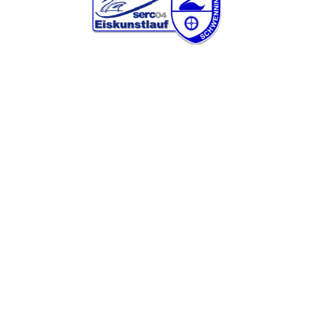
Wer?: Frau Elisabeth Dück
E-mail: elisabeth.dueck@serc-eiskunstlauf.de
Web:
www.serc-eiskunstlauf.de
Facebook:
SERC Eiskunstlauf
WIR SIND HIER