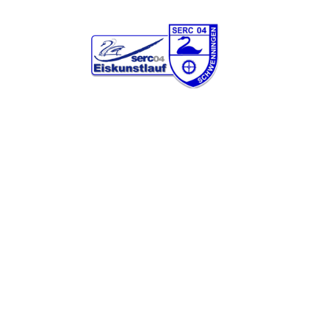
KONTAKT
Wer?: Frau Elisabeth Dück
E-mail: elisabeth.dueck@serc-eiskunstlauf.de
Web:
www.serc-eiskunstlauf.de
Facebook:
SERC Eiskunstlauf
WIR SIND HIER